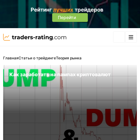
Рейтинг
лучших
трейдеров
Перейти
Главная
Статьи о трейдинге
Теория рынка
Как заработать на пампах криптовалют