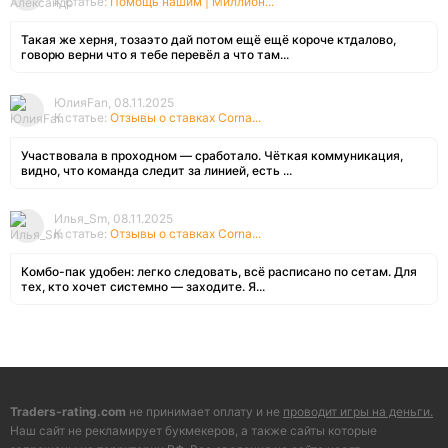
К статье:
Помощь нашим | Миллион...
Такая же херня, тозаэто дай потом ещё ещё короче ктдалово,
говорю верни что я тебе перевёл а что там...
ЮлияFan, 08.11.2025
К статье:
Отзывы о ставках Corna...
Участвовала в проходном — сработало. Чёткая коммуникация,
видно, что команда следит за линией, есть ...
Илья_Sm, 08.11.2025
К статье:
Отзывы о ставках Corna...
Комбо-пак удобен: легко следовать, всё расписано по сетам. Для
тех, кто хочет системно — заходите. Я...
Traders-rating.com
не принимает оплату и не
проводит игры на деньги.
Наш сайт не рекламирует букмекеров, а также сайты которые