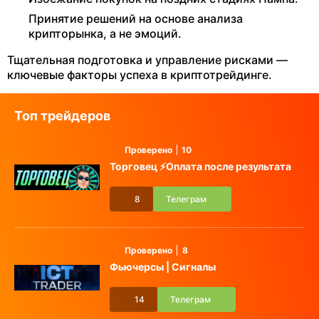
Принятие решений на основе анализа
крипторынка, а не эмоций.
Тщательная подготовка и управление рисками —
ключевые факторы успеха в криптотрейдинге.
Топ трейдеров
Проверено
10
Торговец ⚡️Оплата после результата
8
Телеграм
Проверено
8
Фьючерсы | Сигналы
14
Телеграм