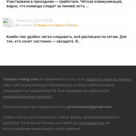
Участвовала в проходном — сработало. Чёткая коммуникация,
видно, что команда следит за линией, есть ...
Илья_Sm, 08.11.2025
К статье:
Отзывы о ставках Corna...
Комбо-пак удобен: легко следовать, всё расписано по сетам. Для
тех, кто хочет системно — заходите. Я...
Traders-rating.com
не принимает оплату и не
проводит игры на деньги.
Наш сайт не рекламирует букмекеров, а также сайты которые
запрещены на территории РФ. Все сведения на сайте носят
информационный характер.
По всем вопросам пишите на почту
proverkabet@gmail.com
traders-rating.com использует cookie-файлы, для максимального
удобства. Если Вы остаетесь на сайте, вы
соглашаетесь
на
использование нами ваших cookie-файлов.