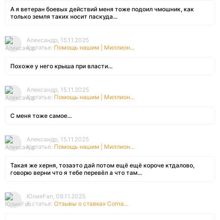
А я ветеран боевых действий меня тоже подоил чмошник, как
только земля таких носит паскуда...
Александр, 15.11.2025
К статье:
Помощь нашим | Миллион...
Похоже у него крыша при власти...
Александр, 15.11.2025
К статье:
Помощь нашим | Миллион...
С меня тоже самое...
Александр, 15.11.2025
К статье:
Помощь нашим | Миллион...
Такая же херня, тозаэто дай потом ещё ещё короче ктдалово,
говорю верни что я тебе перевёл а что там...
ЮлияFan, 08.11.2025
К статье:
Отзывы о ставках Corna...