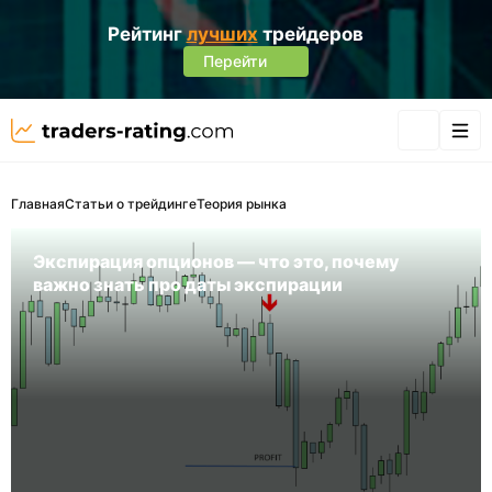
Рейтинг
лучших
трейдеров
Перейти
Главная
Статьи о трейдинге
Теория рынка
Экспирация опционов — что это, почему
важно знать про даты экспирации