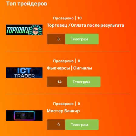
Топ трейдеров
Проверено
10
Торговец ⚡️Оплата после результата
8
Телеграм
Проверено
8
Фьючерсы | Сигналы
14
Телеграм
Проверено
9
Мистер Банкир
0
Телеграм