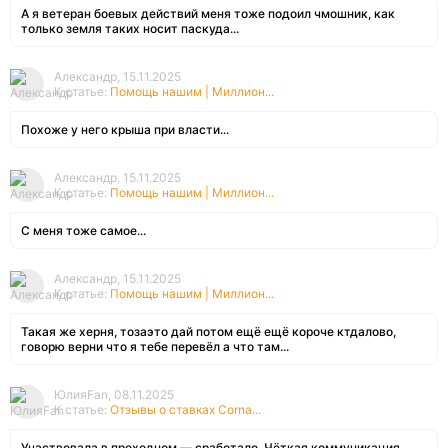
А я ветеран боевых действий меня тоже подоил чмошник, как
только земля таких носит паскуда...
Александр, 15.11.2025
К статье:
Помощь нашим | Миллион...
Похоже у него крыша при власти...
Александр, 15.11.2025
К статье:
Помощь нашим | Миллион...
С меня тоже самое...
Александр, 15.11.2025
К статье:
Помощь нашим | Миллион...
Такая же херня, тозаэто дай потом ещё ещё короче ктдалово,
говорю верни что я тебе перевёл а что там...
ЮлияFan, 08.11.2025
К статье:
Отзывы о ставках Corna...
Участвовала в проходном — сработало. Чёткая коммуникация,