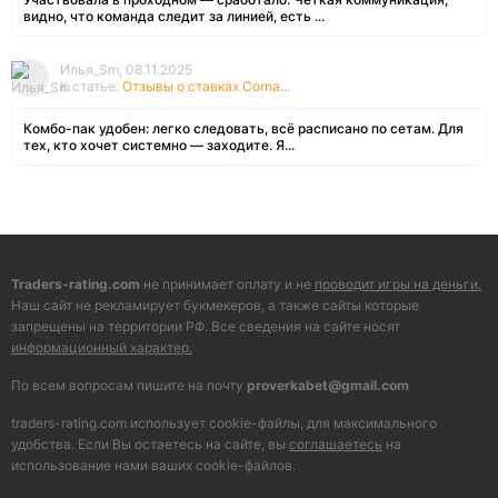
видно, что команда следит за линией, есть ...
Илья_Sm, 08.11.2025
К статье:
Отзывы о ставках Corna...
Комбо-пак удобен: легко следовать, всё расписано по сетам. Для
тех, кто хочет системно — заходите. Я...
Traders-rating.com
не принимает оплату и не
проводит игры на деньги.
Наш сайт не рекламирует букмекеров, а также сайты которые
запрещены на территории РФ. Все сведения на сайте носят
информационный характер.
По всем вопросам пишите на почту
proverkabet@gmail.com
traders-rating.com использует cookie-файлы, для максимального
удобства. Если Вы остаетесь на сайте, вы
соглашаетесь
на
использование нами ваших cookie-файлов.