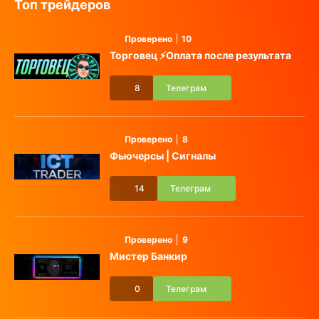
Топ трейдеров
Проверено
10
Торговец ⚡️Оплата после результата
8
Телеграм
Проверено
8
Фьючерсы | Сигналы
14
Телеграм
Проверено
9
Мистер Банкир
0
Телеграм