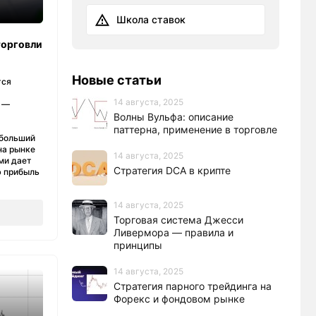
а
Школа ставок
торговли
Новые статьи
тся
14 августа, 2025
 —
Волны Вульфа: описание
паттерна, применение в торговле
 больший
на рынке
14 августа, 2025
ми дает
Стратегия DCA в крипте
ю прибыль
14 августа, 2025
Торговая система Джесси
Ливермора — правила и
принципы
14 августа, 2025
Стратегия парного трейдинга на
Форекс и фондовом рынке