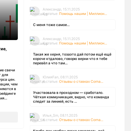
Александр, 15.11.2025
К статье:
Помощь нашим | Миллион...
С меня тоже самое...
а
Александр, 15.11.2025
К статье:
Помощь нашим | Миллион...
ие,
Такая же херня, тозаэто дай потом ещё ещё
короче ктдалово, говорю верни что я тебе
перевёл а что там...
ие свечи
т для
ЮлияFan, 08.11.2025
рса цен.
К статье:
Отзывы о ставках Corna...
ации, чем
еняются в
Участвовала в проходном — сработало.
трейдинге
Чёткая коммуникация, видно, что команда
ния…
следит за линией, есть ...
Илья_Sm, 08.11.2025
К статье:
Отзывы о ставках Corna...
Комбо-пак удобен: легко следовать, всё