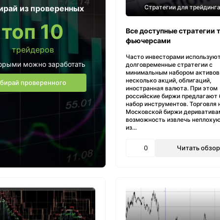
Стратегии для трейдинг
ирай из проверенных
топ 10
Все доступные стратегии 
фьючерсами
трейдеров
Часто инвесторами использую
орыми можно заработать
долговременные стратегии с
минимальным набором активов
несколько акций, облигаций,
бирай проверенного
иностранная валюта. При этом
российские биржи предлагают
набор инструментов. Торговля 
Московской биржи дериватива
возможность извлечь неплоху
из…
0
Читать обзор