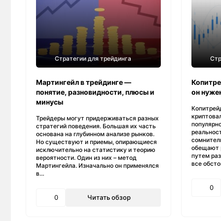
Стратегии для трейдинга
Стр
Мартингейл в трейдинге —
Копитрей
понятие, разновидности, плюсы и
он нуже
минусы
Копитрейд
криптова
Трейдеры могут придерживаться разных
популярн
стратегий поведения. Большая их часть
реальнос
основана на глубинном анализе рынков.
сомнител
Но существуют и приемы, опирающиеся
обещают 
исключительно на статистику и теорию
путем раз
вероятности. Один из них – метод
все обсто
Мартингейла. Изначально он применялся
в…
0
0
Читать обзор