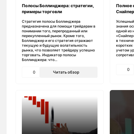
Полосы Боллинджера: стратегии,
Полное 
примеры торговли
Снайпер
Стратегия полосы Боллинджера
Успешный
предназначена для помощи трейдерам в
знания ос
понимании того, перепроданный или
одной из 
перекупленный рынок. Кроме того,
«Снайпер
Боллинджер и его стратегия отражают
в техниче
текущую и будущую волатильность
коротких
рынка, что позволяет трейдеру успешно
учетом у
торговать. Индикатор полосы
сопротив
Боллинджера: что…
0
0
Читать обзор