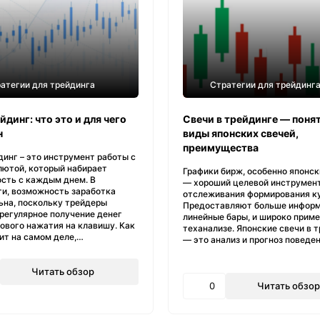
атегии для трейдинга
Стратегии для трейдинг
динг: что это и для чего
Свечи в трейдинге — понят
н
виды японских свечей,
преимущества
инг – это инструмент работы с
лютой, который набирает
Графики бирж, особенно японск
ость с каждым днем. В
— хороший целевой инструмен
ти, возможность заработка
отслеживания формирования ку
ьна, поскольку трейдеры
Предоставляют больше информ
регулярное получение денег
линейные бары, и широко прим
ового нажатия на клавишу. Как
теханализе. Японские свечи в 
ит на самом деле,…
— это анализ и прогноз поведе
Читать обзор
0
Читать обзор