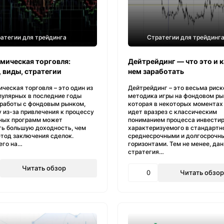
атегии для трейдинга
Стратегии для трейдинг
мическая торговля:
Дейтрейдинг — что это и к
, виды, стратегии
нем заработать
ческая торговля – это один из
Дейтрейдинг – это весьма рис
пулярных в последние годы
методика игры на фондовом ры
 работы с фондовым рынком,
которая в некоторых моментах
 из-за привлечения к процессу
идет вразрез с классическим
ных программ может
пониманием процесса инвестир
ть большую доходность, чем
характеризуемого в стандартн
етод заключения сделок.
среднесрочными и долгосрочн
его на…
горизонтами. Тем не менее, да
стратегия…
Читать обзор
0
Читать обзор