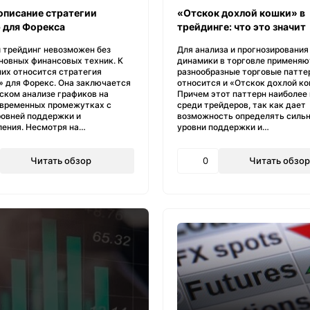
описание стратегии
«Отскок дохлой кошки» в
 для Форекса
трейдинге: что это значит
 трейдинг невозможен без
Для анализа и прогнозирования
новных финансовых техник. К
динамики в торговле применяю
них относится стратегия
разнообразные торговые паттер
» для Форекс. Она заключается
относится и «Отскок дохлой ко
ском анализе графиков на
Причем этот паттерн наиболее
 временных промежутках с
среди трейдеров, так как дает
ровней поддержки и
возможность определять силь
ления. Несмотря на…
уровни поддержки и…
Читать обзор
0
Читать обзор