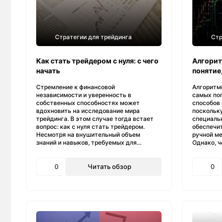
Стратегии для трейдинга
Стр
Как стать трейдером с нуля: с чего
Алгорит
начать
понятие
Стремление к финансовой
Алгоритми
независимости и уверенность в
самых по
собственных способностях может
способов
вдохновить на исследование мира
поскольку
трейдинга. В этом случае тогда встает
специаль
вопрос: как с нуля стать трейдером.
обеспечи
Несмотря на внушительный объем
ручной м
знаний и навыков, требуемых для…
Однако, ч
0
Читать обзор
0