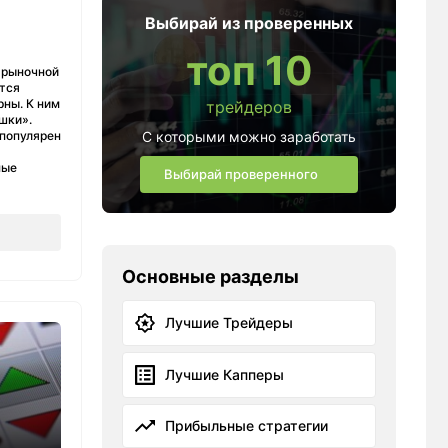
Выбирай из проверенных
топ 10
 рыночной
тся
ны. К ним
трейдеров
шки».
 популярен
С которыми можно заработать
ные
Выбирай проверенного
Основные разделы
Лучшие Трейдеры
Лучшие Капперы
Прибыльные стратегии