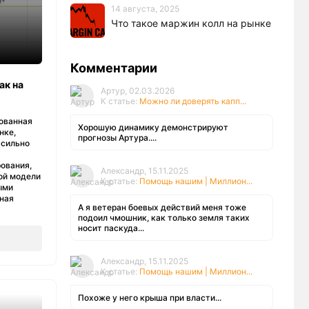
14 августа, 2025
Что такое маржин колл на рынке
а
Комментарии
ак на
Артур, 02.03.2026
К статье:
Можно ли доверять капп...
кованная
Хорошую динамику демонстрируют
нке,
прогнозы Артура....
 сильно
ования,
Александр, 15.11.2025
ой модели
К статье:
Помощь нашим | Миллион...
ыми
нная
А я ветеран боевых действий меня тоже
подоил чмошник, как только земля таких
носит паскуда...
Александр, 15.11.2025
К статье:
Помощь нашим | Миллион...
Похоже у него крыша при власти...