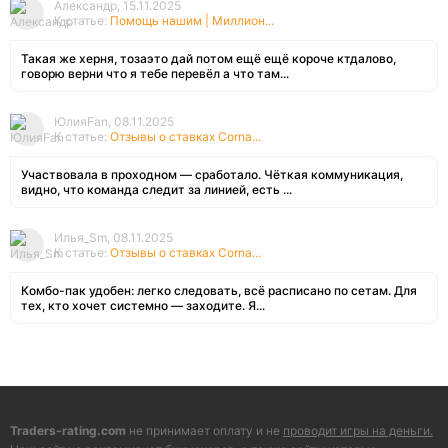
Александр, 15.11.2025
К статье:
Помощь нашим | Миллион...
Такая же херня, тозаэто дай потом ещё ещё короче ктдалово,
говорю верни что я тебе перевёл а что там...
ЮлияFan, 08.11.2025
К статье:
Отзывы о ставках Corna...
Участвовала в проходном — сработало. Чёткая коммуникация,
видно, что команда следит за линией, есть ...
Илья_Sm, 08.11.2025
К статье:
Отзывы о ставках Corna...
Комбо-пак удобен: легко следовать, всё расписано по сетам. Для
тех, кто хочет системно — заходите. Я...
Traders-rating.com
не принимает оплату и не
проводит игры на деньги.