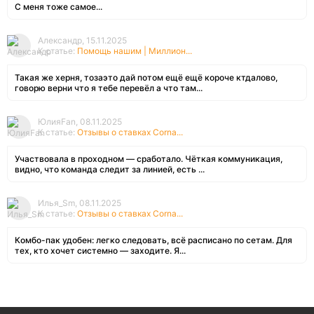
С меня тоже самое...
Александр, 15.11.2025
К статье:
Помощь нашим | Миллион...
Такая же херня, тозаэто дай потом ещё ещё короче ктдалово,
говорю верни что я тебе перевёл а что там...
ЮлияFan, 08.11.2025
К статье:
Отзывы о ставках Corna...
Участвовала в проходном — сработало. Чёткая коммуникация,
видно, что команда следит за линией, есть ...
Илья_Sm, 08.11.2025
К статье:
Отзывы о ставках Corna...
Комбо-пак удобен: легко следовать, всё расписано по сетам. Для
тех, кто хочет системно — заходите. Я...