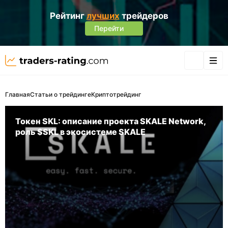
Рейтинг
лучших
трейдеров
Перейти
Главная
Статьи о трейдинге
Криптотрейдинг
Токен SKL: описание проекта SKALE Network,
роль $SKL в экосистеме SKALE