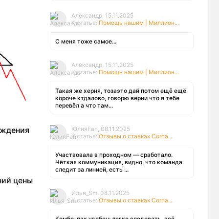
Александр, 15.11.2025
К статье:
Помощь нашим | Миллион...
С меня тоже самое...
Александр, 15.11.2025
К статье:
Помощь нашим | Миллион...
Такая же херня, тозаэто дай потом ещё ещё
короче ктдалово, говорю верни что я тебе
перевёл а что там...
рждения
ЮлияFan, 08.11.2025
К статье:
Отзывы о ставках Corna...
Участвовала в проходном — сработало.
Чёткая коммуникация, видно, что команда
следит за линией, есть ...
ний цены
Илья_Sm, 08.11.2025
К статье:
Отзывы о ставках Corna...
Комбо-пак удобен: легко следовать, всё