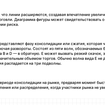
, что линии расширяются, создавая впечатление увелич
рговли. Диаграмма фигуры может свидетельствовать о
ии риска.
едставляют фазу консолидации или сжатия, которая 
ючая развороты. Состоят из пяти волн, обозначаемых 
, а B и D — в обратную. E может вызвать резкий скачок,
ачительным объемом торгов. Обычно волна вида E не д
ия распадается на три подволны.
ериоде консолидации на рынке, предваряя момент быс
ения или распределения, когда участники рынка не ув