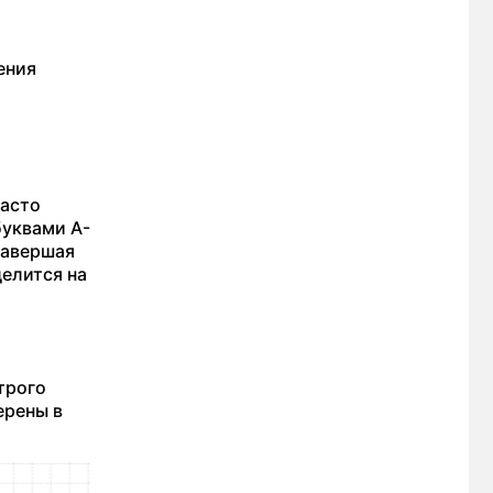
ения
часто
буквами A-
 завершая
елится на
трого
ерены в