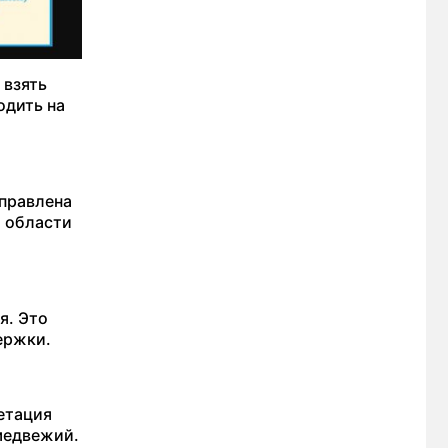
 взять
одить на
аправлена
а области
я. Это
ержки.
етация
медвежий.