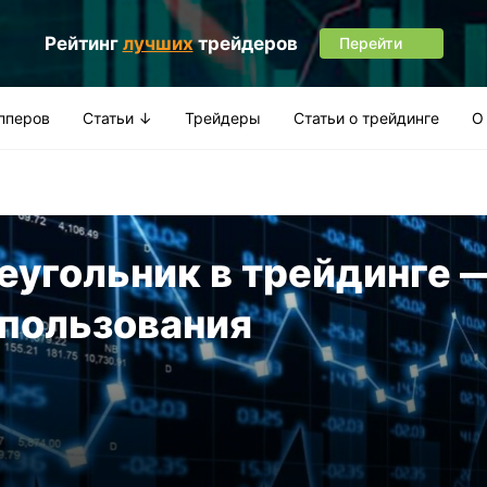
Рейтинг
лучших
трейдеров
Перейти
апперов
Статьи ↓
Трейдеры
Статьи о трейдинге
О
еугольник в трейдинге 
спользования