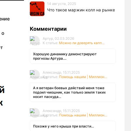
14 августа, 2025
Что такое маржин колл на рынке
ение
Комментарии
 о
Артур, 02.03.2026
К статье:
Можно ли доверять капп...
ет
Хорошую динамику демонстрируют
прогнозы Артура....
Александр, 15.11.2025
К статье:
Помощь нашим | Миллион...
А я ветеран боевых действий меня тоже
подоил чмошник, как только земля таких
носит паскуда...
Александр, 15.11.2025
К статье:
Помощь нашим | Миллион...
Похоже у него крыша при власти...