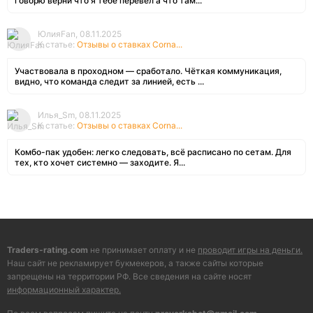
говорю верни что я тебе перевёл а что там...
ЮлияFan, 08.11.2025
К статье:
Отзывы о ставках Corna...
Участвовала в проходном — сработало. Чёткая коммуникация,
видно, что команда следит за линией, есть ...
Илья_Sm, 08.11.2025
К статье:
Отзывы о ставках Corna...
Комбо-пак удобен: легко следовать, всё расписано по сетам. Для
тех, кто хочет системно — заходите. Я...
Traders-rating.com
не принимает оплату и не
проводит игры на деньги.
Наш сайт не рекламирует букмекеров, а также сайты которые
запрещены на территории РФ. Все сведения на сайте носят
информационный характер.