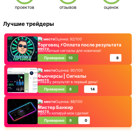
проектов
отзывов
оценок
Лучшие трейдеры
1 место
Оценка: 92/100
Торговец ⚡️Оплата после результата
Бесплатные сигналы для новичков!
Проверено
10
8
2 место
Оценка: 90/100
Фьючерсы | Сигналы
Покажу результат в первый день!
Проверено
8
14
3 место
Оценка: 88/100
Мистер Банкир
Просто копируй мои сделки!
Проверено
9
0