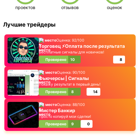
проектов
отзывов
оценок
Лучшие трейдеры
1 место
Оценка: 92/100
Торговец ⚡️Оплата после результата
Бесплатные сигналы для новичков!
Проверено
10
8
2 место
Оценка: 90/100
Фьючерсы | Сигналы
Покажу результат в первый день!
Проверено
8
14
3 место
Оценка: 88/100
Мистер Банкир
Просто копируй мои сделки!
Проверено
9
0