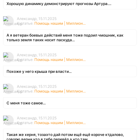
Хорошую динамику демонстрируют прогнозы Артура....
Александр, 15.11.2025
К статье:
Помощь нашим | Миллион...
А я ветеран боевых действий меня тоже подоил чмошник, как
только земля таких носит паскуда...
Александр, 15.11.2025
К статье:
Помощь нашим | Миллион...
Похоже у него крыша при власти...
Александр, 15.11.2025
К статье:
Помощь нашим | Миллион...
С меня тоже самое...
Александр, 15.11.2025
К статье:
Помощь нашим | Миллион...
Такая же херня, тозаэто дай потом ещё ещё короче ктдалово,
говорю верни что я тебе перевёл а что там...