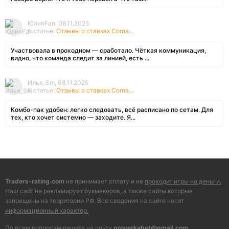
ЮлияFan, 08.11.2025
К статье:
Отзывы о ставках Corna...
Участвовала в проходном — сработало. Чёткая коммуникация,
видно, что команда следит за линией, есть ...
Илья_Sm, 08.11.2025
К статье:
Отзывы о ставках Corna...
Комбо-пак удобен: легко следовать, всё расписано по сетам. Для
тех, кто хочет системно — заходите. Я...
Traders-rating.com
не принимает оплату и не
проводит игры на деньги.
Наш сайт не рекламирует букмекеров, а также сайты которые
запрещены на территории РФ. Все сведения на сайте носят
информационный характер.
По всем вопросам пишите на почту
proverkabet@gmail.com